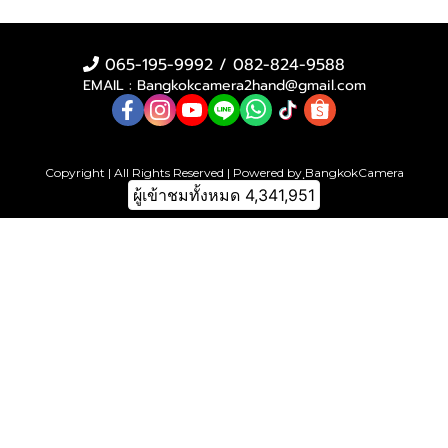
065-195-9992 / 082-824-9588
EMAIL : Bangkokcamera2hand@gmail.com
Copyright | All Rights Reserved | Powered by ฺBangkokCamera
ผู้เข้าชมทั้งหมด
4,341,951