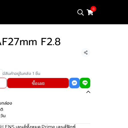
0
AF27mm F2.8
แชร์
มีสินค้าอยู่ในคลัง 1 ชิ้น
ซื้อเลย
บกล่อง
ติ
วัน
่:
LENS เลนส์ทั้งหมด
,
Prime เลนส์ฟิกซ์