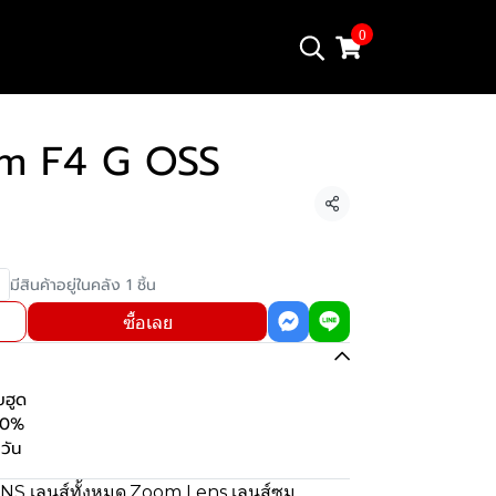
0
m F4 G OSS
แชร์
มีสินค้าอยู่ในคลัง 1 ชิ้น
ซื้อเลย
บฮูด
00%
วัน
NS เลนส์ทั้งหมด
,
Zoom Lens เลนส์ซูม