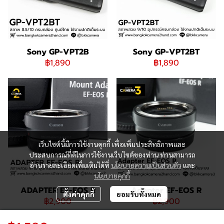
Sony GP-VPT2B
Sony GP-VPT2BT
฿1,890
฿1,890
เว็บไซต์นี้มีการใช้งานคุกกี้ เพื่อเพิ่มประสิทธิภาพและ
ประสบการณ์ที่ดีในการใช้งานเว็บไซต์ของท่าน ท่านสามารถ
อ่านรายละเอียดเพิ่มเติมได้ที่
นโยบายความเป็นส่วนตัว
และ
นโยบายคุกกี้
ADAPTER EF-EOS R
Adapter EF-EOS R
ตั้งค่าคุกกี้
ยอมรับทั้งหมด
฿2,900
฿2,900