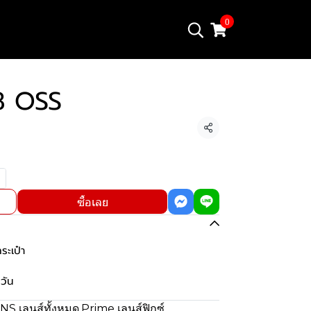
0
8 OSS
แชร์
ซื้อเลย
ะเป๋า
วัน
NS เลนส์ทั้งหมด
,
Prime เลนส์ฟิกซ์