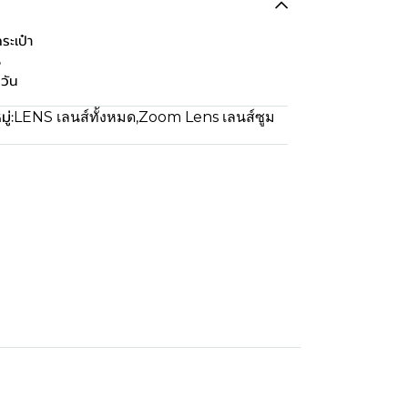
ะเป๋า
%
วัน
ู่:
LENS เลนส์ทั้งหมด
,
Zoom Lens เลนส์ซูม