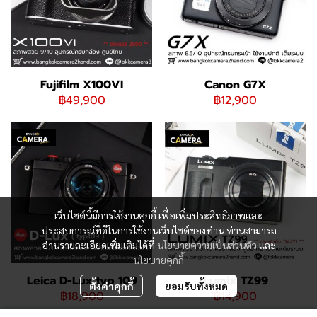
Fujifilm X100VI
Canon G7X
฿49,900
฿12,900
เว็บไซต์นี้มีการใช้งานคุกกี้ เพื่อเพิ่มประสิทธิภาพและ
ประสบการณ์ที่ดีในการใช้งานเว็บไซต์ของท่าน ท่านสามารถ
อ่านรายละเอียดเพิ่มเติมได้ที่
นโยบายความเป็นส่วนตัว
และ
นโยบายคุกกี้
Leica D-Lux typ 109
Lumix TZ99
ตั้งค่าคุกกี้
ยอมรับทั้งหมด
฿18,900
฿14,900