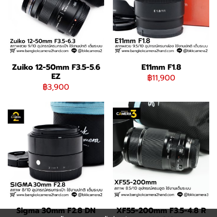
Zuiko 12-50mm F3.5-5.6
E11mm F1.8
EZ
฿11,900
฿3,900
Sigma 30mm F2.8 DN
XF55-200mm F3.5-4.8 R