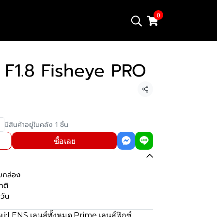
0
F1.8 Fisheye PRO
แชร์
มีสินค้าอยู่ในคลัง 1 ชิ้น
ซื้อเลย
บกล่อง
กติ
วัน
ู่:
LENS เลนส์ทั้งหมด
,
Prime เลนส์ฟิกซ์