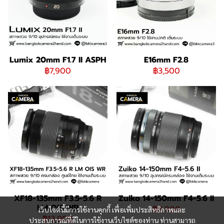
Lumix 20mm F1.7 II ASPH
E16mm F2.8
฿7,900
฿3,500
XF18-135mm F3.5-5.6 R
Zuiko 14-150mm F4-5.6 II
LM OIS WR
฿8,900
เว็บไซต์นี้มีการใช้งานคุกกี้ เพื่อเพิ่มประสิทธิภาพและ
฿13,900
ประสบการณ์ที่ดีในการใช้งานเว็บไซต์ของท่าน ท่านสามารถ