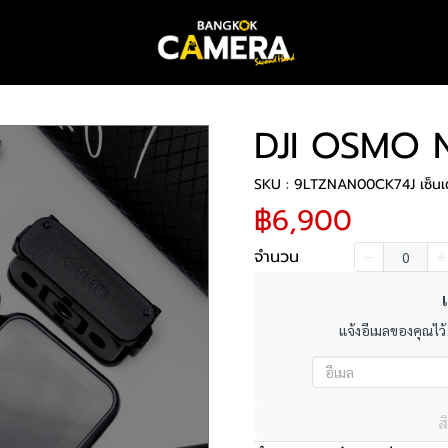
DJI OSMO
SKU : 9LTZNAN00CK74J เซ็นเต
฿6,900
จำนวน
เ
แจ้งอีเมลของคุณไว้
ส