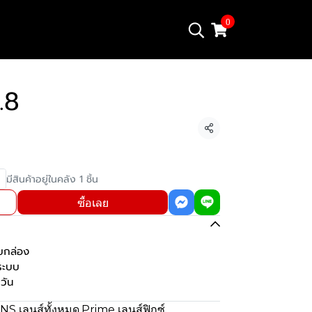
0
.8
แชร์
มีสินค้าอยู่ในคลัง 1 ชิ้น
ซื้อเลย
บกล่อง
มระบบ
วัน
NS เลนส์ทั้งหมด
,
Prime เลนส์ฟิกซ์