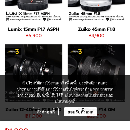
Lumix 15mm F1.7 ASPH
Zuiko 45mm F1.8
฿6,900
฿4,900
เว็บไซต์นี้มีการใช้งานคุกกี้ เพื่อเพิ่มประสิทธิภาพและ
ประสบการณ์ที่ดีในการใช้งานเว็บไซต์ของท่าน ท่านสามารถ
อ่านรายละเอียดเพิ่มเติมได้ที่
นโยบายความเป็นส่วนตัว
และ
นโยบายคุกกี้
Zuiko 12-40mm F2.8 PRO
FE85mm F1.4 GM
ตั้งค่าคุกกี้
ยอมรับทั้งหมด
฿11,900
฿29,900