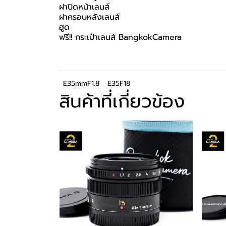
ฝาปิดหน้าเลนส์
ฝาครอบหลังเลนส์
ฮูด
ฟรี!! กระเป๋าเลนส์ BangkokCamera
E35mmF1.8
E35F18
สินค้าที่เกี่ยวข้อง