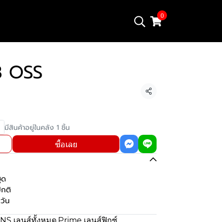
0
8 OSS
แชร์
มีสินค้าอยู่ในคลัง 1 ชิ้น
ซื้อเลย
ูด
ปกติ
วัน
NS เลนส์ทั้งหมด
,
Prime เลนส์ฟิกซ์