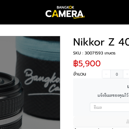
Nikkor Z 
SKU : 30071593 เกษตร
฿5,900
จำนวน
เ
แจ้งอีเมลของคุณไว้
ส