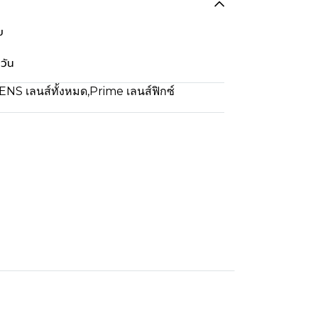
บ
วัน
ENS เลนส์ทั้งหมด
,
Prime เลนส์ฟิกซ์