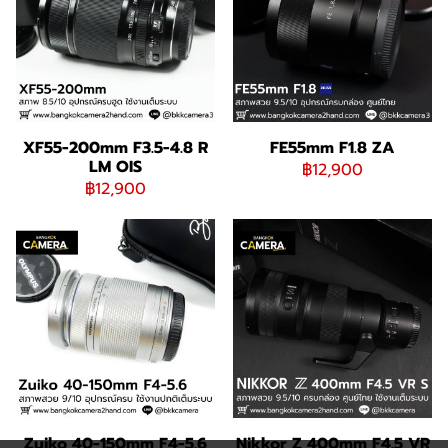
XF55-200mm F3.5-4.8 R
FE55mm F1.8 ZA
LM OIS
฿12,900
฿12,900
Zuiko 40-150mm F4-5.6
Nikkor Z 400mm F4.5 VR