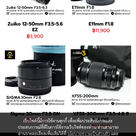
Zuiko 12-50mm F3.5-5.6
E11mm F1.8
EZ
฿11,900
฿3,900
Sigma 30mm F2.8 DN
XF55-200mm F3.5-4.8 R
LM OIS
฿8,900
เว็บไซต์นี้มีการใช้งานคุกกี้ เพื่อเพิ่มประสิทธิภาพและ
฿12,900
ประสบการณ์ที่ดีในการใช้งานเว็บไซต์ของท่าน ท่านสามารถ
อ่านรายละเอียดเพิ่มเติมได้ที่
นโยบายความเป็นส่วนตัว
และ