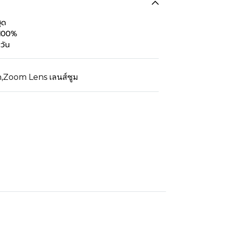
ูด
 100%
วัน
ด
,
Zoom Lens เลนส์ซูม