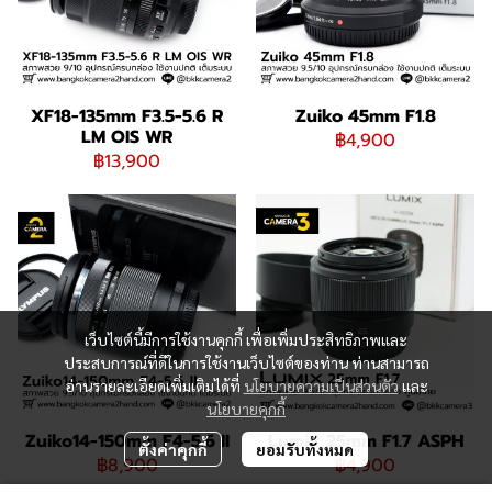
XF18-135mm F3.5-5.6 R
Zuiko 45mm F1.8
LM OIS WR
฿4,900
฿13,900
เว็บไซต์นี้มีการใช้งานคุกกี้ เพื่อเพิ่มประสิทธิภาพและ
ประสบการณ์ที่ดีในการใช้งานเว็บไซต์ของท่าน ท่านสามารถ
อ่านรายละเอียดเพิ่มเติมได้ที่
นโยบายความเป็นส่วนตัว
และ
นโยบายคุกกี้
Zuiko14-150mm F4-5.6 II
Lumix 25mm F1.7 ASPH
ตั้งค่าคุกกี้
ยอมรับทั้งหมด
฿8,900
฿4,900