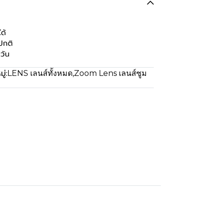
ได้
ปกติ
วัน
ู่:
LENS เลนส์ทั้งหมด
,
Zoom Lens เลนส์ซูม