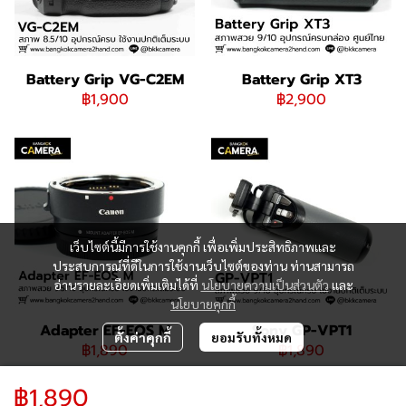
Battery Grip VG-C2EM
Battery Grip XT3
฿1,900
฿2,900
เว็บไซต์นี้มีการใช้งานคุกกี้ เพื่อเพิ่มประสิทธิภาพและ
ประสบการณ์ที่ดีในการใช้งานเว็บไซต์ของท่าน ท่านสามารถ
อ่านรายละเอียดเพิ่มเติมได้ที่
นโยบายความเป็นส่วนตัว
และ
นโยบายคุกกี้
Adapter EF-EOS M
Sony GP-VPT1
ตั้งค่าคุกกี้
ยอมรับทั้งหมด
฿1,890
฿1,890
฿1,890