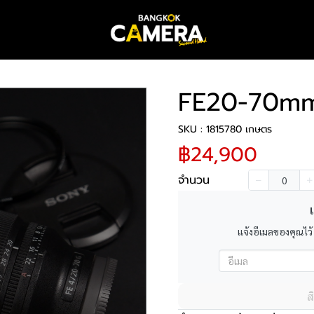
FE20-70mm
SKU : 1815780 เกษตร
฿24,900
จำนวน
เ
แจ้งอีเมลของคุณไว้
ส