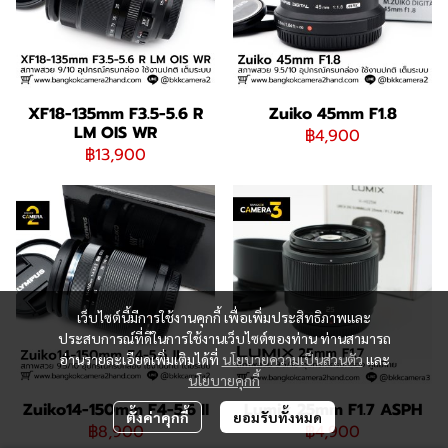
XF18-135mm F3.5-5.6 R
Zuiko 45mm F1.8
LM OIS WR
฿4,900
฿13,900
เว็บไซต์นี้มีการใช้งานคุกกี้ เพื่อเพิ่มประสิทธิภาพและ
ประสบการณ์ที่ดีในการใช้งานเว็บไซต์ของท่าน ท่านสามารถ
อ่านรายละเอียดเพิ่มเติมได้ที่
นโยบายความเป็นส่วนตัว
และ
นโยบายคุกกี้
Zuiko14-150mm F4-5.6 II
Lumix 25mm F1.7 ASPH
ตั้งค่าคุกกี้
ยอมรับทั้งหมด
฿8,900
฿4,900