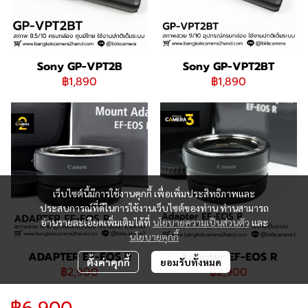
Sony GP-VPT2B
Sony GP-VPT2BT
฿1,890
฿1,890
เว็บไซต์นี้มีการใช้งานคุกกี้ เพื่อเพิ่มประสิทธิภาพและ
ประสบการณ์ที่ดีในการใช้งานเว็บไซต์ของท่าน ท่านสามารถ
อ่านรายละเอียดเพิ่มเติมได้ที่
นโยบายความเป็นส่วนตัว
และ
นโยบายคุกกี้
ADAPTER EF-EOS R
Adapter EF-EOS R
ตั้งค่าคุกกี้
ยอมรับทั้งหมด
฿2,900
฿2,900