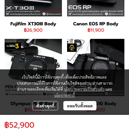
Fujifilm XT30III Body
Canon EOS RP Body
฿26,900
฿11,900
เว็บไซต์นี้มีการใช้งานคุกกี้ เพื่อเพิ่มประสิทธิภาพและ
ประสบการณ์ที่ดีในการใช้งานเว็บไซต์ของท่าน ท่านสามารถ
อ่านรายละเอียดเพิ่มเติมได้ที่
นโยบายความเป็นส่วนตัว
และ
นโยบายคุกกี้
Olympus PENF Body
Fujifilm XS10 Body
ตั้งค่าคุกกี้
ยอมรับทั้งหมด
฿15,900
฿23,900
฿52,900
065-195-9992 / 082-824-9588