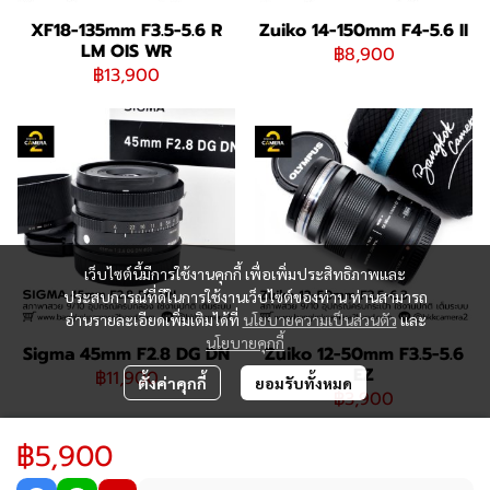
XF18-135mm F3.5-5.6 R
Zuiko 14-150mm F4-5.6 II
LM OIS WR
฿8,900
฿13,900
เว็บไซต์นี้มีการใช้งานคุกกี้ เพื่อเพิ่มประสิทธิภาพและ
ประสบการณ์ที่ดีในการใช้งานเว็บไซต์ของท่าน ท่านสามารถ
อ่านรายละเอียดเพิ่มเติมได้ที่
นโยบายความเป็นส่วนตัว
และ
นโยบายคุกกี้
Sigma 45mm F2.8 DG DN
Zuiko 12-50mm F3.5-5.6
EZ
฿11,900
ตั้งค่าคุกกี้
ยอมรับทั้งหมด
฿3,900
฿5,900
065-195-9992 / 082-824-9588