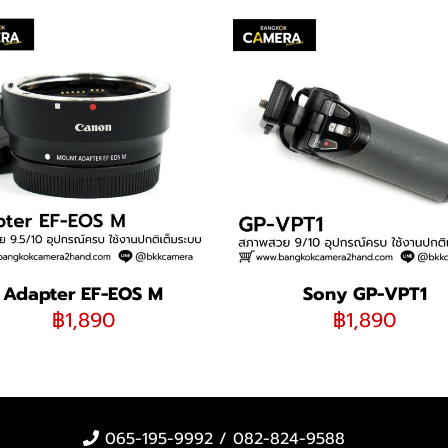
Adapter EF-EOS M
Sony GP-VPT1
฿1,890
฿1,890
065-195-9992 / 082-824-9588