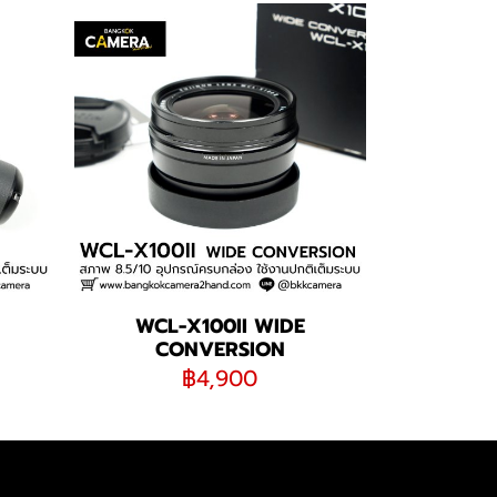
WCL-X100II WIDE
CONVERSION
฿4,900