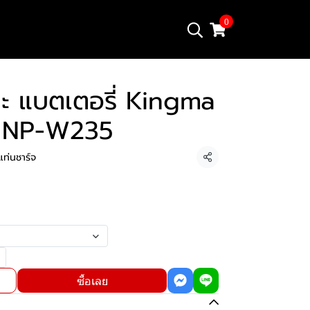
0
ละ แบตเตอรี่ Kingma
lm NP-W235
แท่นชาร์จ
แชร์
ซื้อเลย