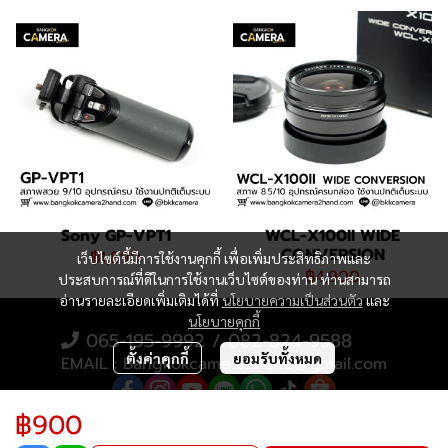
Sony GP-VPT1
WCL-X100II WIDE
CONVERSION
฿1,890
เว็บไซต์นี้มีการใช้งานคุกกี้ เพื่อเพิ่มประสิทธิภาพและ
฿4,900
ประสบการณ์ที่ดีในการใช้งานเว็บไซต์ของท่าน ท่านสามารถ
อ่านรายละเอียดเพิ่มเติมได้ที่
นโยบายความเป็นส่วนตัว
และ
นโยบายคุกกี้
065-195-9992 / 082-824-9588
ตั้งค่าคุกกี้
ยอมรับทั้งหมด
EMAIL : Bangkokcamera2hand@gmail.com
฿900