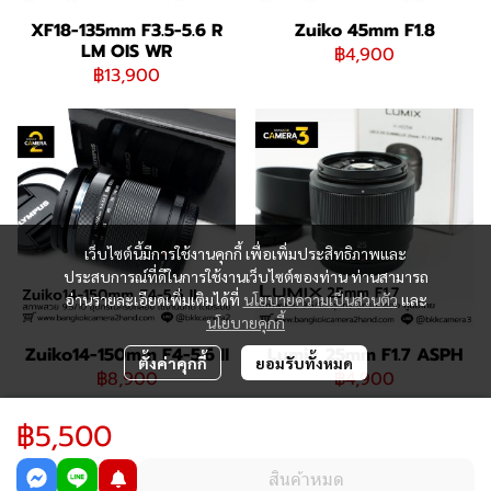
XF18-135mm F3.5-5.6 R
Zuiko 45mm F1.8
LM OIS WR
฿4,900
฿13,900
เว็บไซต์นี้มีการใช้งานคุกกี้ เพื่อเพิ่มประสิทธิภาพและ
ประสบการณ์ที่ดีในการใช้งานเว็บไซต์ของท่าน ท่านสามารถ
อ่านรายละเอียดเพิ่มเติมได้ที่
นโยบายความเป็นส่วนตัว
และ
นโยบายคุกกี้
Zuiko14-150mm F4-5.6 II
Lumix 25mm F1.7 ASPH
ตั้งค่าคุกกี้
ยอมรับทั้งหมด
฿8,900
฿4,900
฿5,500
065-195-9992 / 082-824-9588
EMAIL : Bangkokcamera2hand@gmail.com
สินค้าหมด